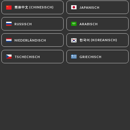
简体中文 (CHINESISCH)
简体中文 (CHINESISCH)
JAPANISCH
JAPANISCH
RUSSISCH
RUSSISCH
ARABISCH
ARABISCH
한국어 (KOREANISCH)
한국어 (KOREANISCH)
NIEDERLÄNDISCH
NIEDERLÄNDISCH
TSCHECHISCH
TSCHECHISCH
GRIECHISCH
GRIECHISCH