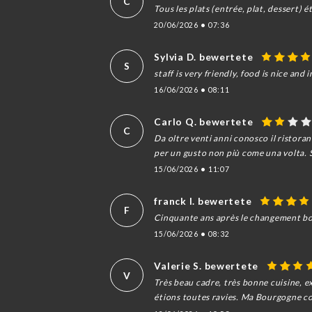
C
Tous les plats (entrée, plat, dessert) 
20/06/2026
•
07:36
Sylvia D. bewertete
S
staff is very friendly, food is nice and i
16/06/2026
•
08:11
Carlo Q. bewertete
C
Da oltre venti anni conosco il ristoran
per un gusto non più come una volta. 
15/06/2026
•
11:07
franck l. bewertete
F
Cinquante ans après le changement boni
15/06/2026
•
08:32
Valerie S. bewertete
V
Très beau cadre, très bonne cuisine, e
étions toutes ravies. Ma Bourgogne co