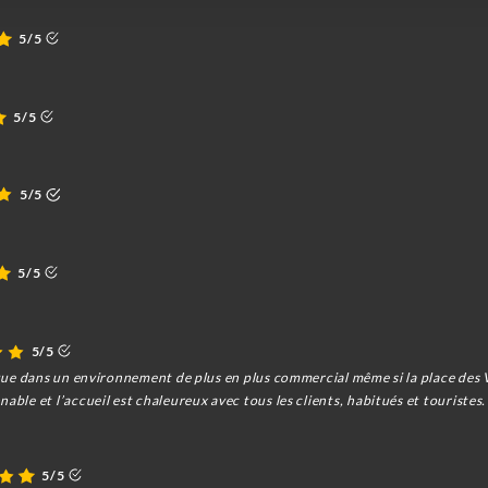
5/5
5/5
5/5
5/5
5/5
tique dans un environnement de plus en plus commercial même si la place des V
able et l’accueil est chaleureux avec tous les clients, habitués et touristes.
5/5