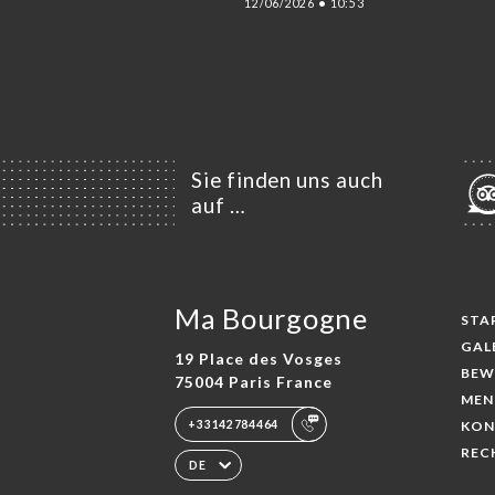
12/06/2026
•
10:53
Sie finden uns auch
auf …
Ma Bourgogne
STA
GAL
19 Place des Vosges
BEW
75004 Paris France
MEN
+33142784464
KON
REC
DE