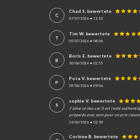
Chad S. bewertete
C
07/07/2026
•
11:10
Tim W. bewertete
T
05/07/2026
•
08:06
Boris E. bewertete
B
30/06/2026
•
02:55
Pota V. bewertete
P
28/06/2026
•
09:06
sophie V. bewertete
S
J’aime ce lieu car il est resté authen
préparés avec soin pour un prix raisonn
26/06/2026
•
02:30
Corinne B. bewertete