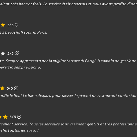
étaient très bons et frais. Le service était courtois et nous avons profité d'u
5/5
n a beautifull spot in Paris.
2/5
te. Sempre apprezzato per la miglior tartare di Parigi. Il cambio do gestione
Servizio sempre buono.
5/5
fie le lieu! Le bar a disparu pour laisser la place à un restaurant confortab
5/5
xcellent service. Tous les serveurs sont vraiment gentils et très professionne
che toutes les cases !